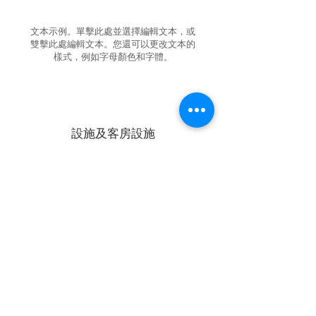
文本示例。單擊此處並選擇編輯文本，或
雙擊此處編輯文本。您還可以更改文本的
樣式，例如字母顏色和字體。
設施及客房設施
房間打掃
客房服務
免費停車場
免費WiFi
交通服務